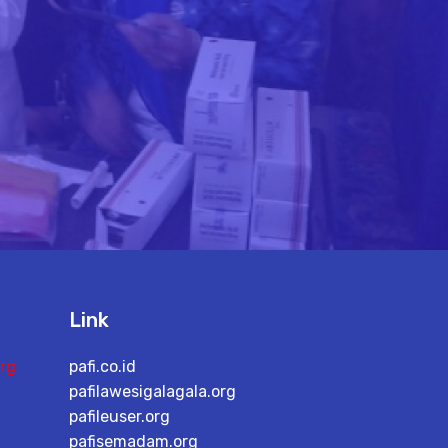
Link
rg
pafi.co.id
pafilawesigalagala.org
pafileuser.org
pafisemadam.org