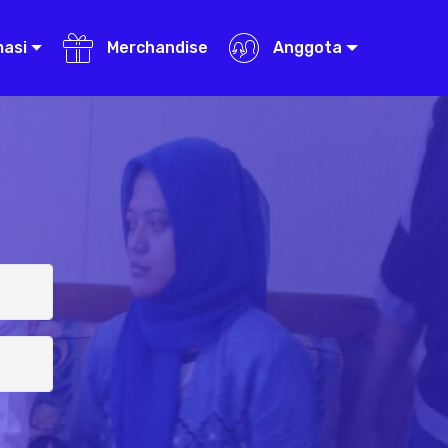
masi
Merchandise
Anggota